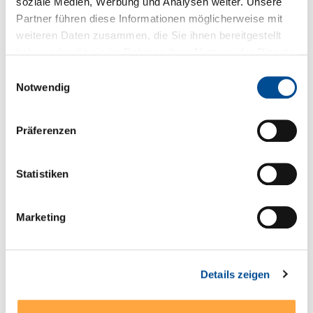
soziale Medien, Werbung und Analysen weiter. Unsere
Partner führen diese Informationen möglicherweise mit
Sie haben Fragen zum Produkt?
weiteren Daten zusammen, die Sie ihnen bereitgestellt
haben oder die sie im Rahmen Ihrer Nutzung der Dienste
+49 89 321501-0
gesammelt haben.
Einwilligungsauswahl
Notwendig
Präferenzen
Technische Details
* Weitbereichseingang 85-264 VAC (85-305 VAC
Statistiken
Modelle 1 Watt und 2 Watt), 47-440 Hz (alternativ DC-
Versorgung mit 120-370 VDC…
Mehr
Marketing
Serien- und Modellübersicht
Produktblatt
Details zeigen