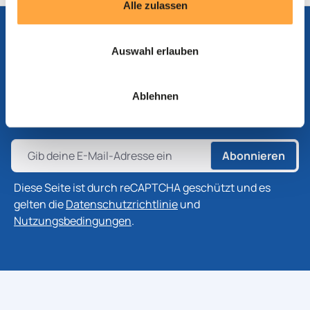
Alle zulassen
Auswahl erlauben
Abonnieren Sie unseren Newsletter
Abonnieren Sie unseren Newsletter, um die neuesten
Ablehnen
Informationen zu Produkten, Technologien und
Branchenentwicklungen zu erhalten.
Abonnieren
Diese Seite ist durch reCAPTCHA geschützt und es
gelten die
Datenschutzrichtlinie
und
Nutzungsbedingungen
.