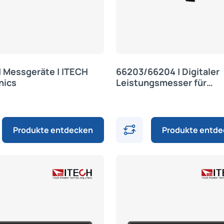
| Messgeräte | ITECH
66203/66204 | Digitaler
nics
Leistungsmesser für
mehrphasige Messungen
Chroma
Produkte entdecken
Produkte entd