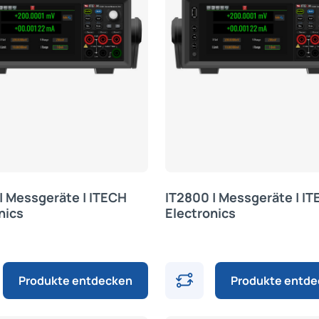
| Messgeräte | ITECH
IT2800 | Messgeräte | I
nics
Electronics
Produkte entdecken
Produkte entd