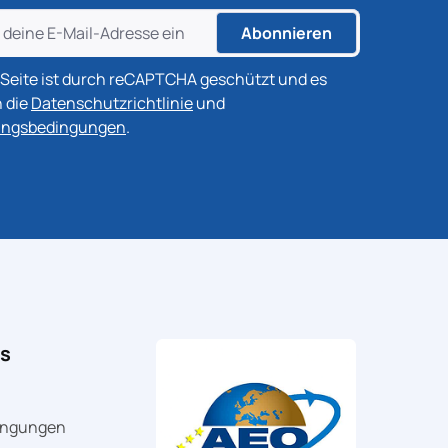
Abonnieren
 Seite ist durch reCAPTCHA geschützt und es
n die
Datenschutzrichtlinie
und
ungsbedingungen
.
es
ingungen