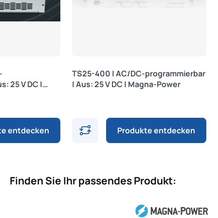
-
TS25-400 | AC/DC-programmierbar
s: 25 V DC |
| Aus: 25 V DC | Magna-Power
te entdecken
Produkte entdecken
Finden Sie Ihr passendes Produkt: