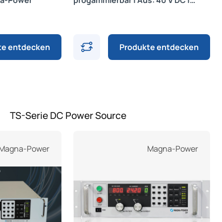
na-Power
progammierbar | Aus: 40 V DC |
Magna-Power
te entdecken
Produkte entdecken
TS-Serie DC Power Source
Produktgalerie überspringen
Magna-Power
Magna-Power