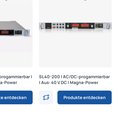
progammierbar |
SL40-200 | AC/DC-progammierbar
na-Power
| Aus: 40 V DC | Magna-Power
te entdecken
Produkte entdecken