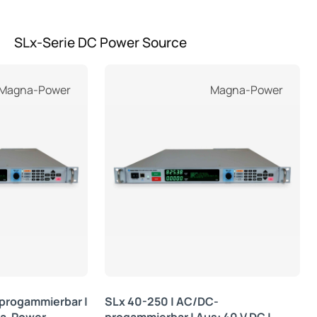
SLx-Serie DC Power Source
Produktgalerie überspringen
Magna-Power
Magna-Power
progammierbar |
SLx 40-250 | AC/DC-