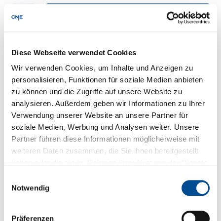
Produkte entdecken
Diese Webseite verwendet Cookies
Wir verwenden Cookies, um Inhalte und Anzeigen zu
personalisieren, Funktionen für soziale Medien anbieten
zu können und die Zugriffe auf unsere Website zu
analysieren. Außerdem geben wir Informationen zu Ihrer
Verwendung unserer Website an unsere Partner für
soziale Medien, Werbung und Analysen weiter. Unsere
Partner führen diese Informationen möglicherweise mit
weiteren Daten zusammen, die Sie ihnen bereitgestellt
haben oder die sie im Rahmen Ihrer Nutzung der Dienste
gesammelt haben.
Einwilligungsauswahl
Notwendig
SL200-7.5 | AC/DC-progammierbar | Aus: 200 V DC |
Magna-Power
Präferenzen