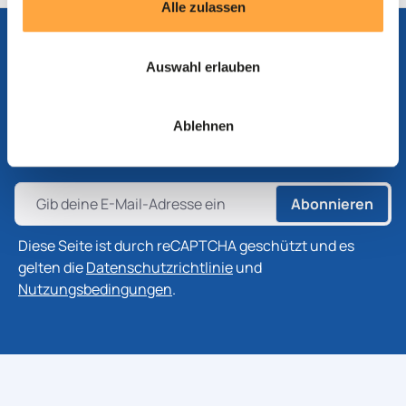
Alle zulassen
Auswahl erlauben
Abonnieren Sie unseren Newsletter
Abonnieren Sie unseren Newsletter, um die neuesten
Ablehnen
Informationen zu Produkten, Technologien und
Branchenentwicklungen zu erhalten.
Abonnieren
Diese Seite ist durch reCAPTCHA geschützt und es
gelten die
Datenschutzrichtlinie
und
Nutzungsbedingungen
.