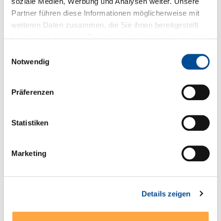
soziale Medien, Werbung und Analysen weiter. Unsere
Partner führen diese Informationen möglicherweise mit
Sie haben Fragen zum Produkt?
weiteren Daten zusammen, die Sie ihnen bereitgestellt
haben oder die sie im Rahmen Ihrer Nutzung der Dienste
+49 89 321501-0
gesammelt haben.
Einwilligungsauswahl
Notwendig
Präferenzen
Technische Details
* Weitbereichseingang 85-264 VAC (85-305 VAC
Statistiken
Modelle 1 Watt und 2 Watt), 47-440 Hz (alternativ DC-
Versorgung mit 120-370 VDC…
Mehr
Marketing
Serien- und Modellübersicht
Produktblatt
Details zeigen