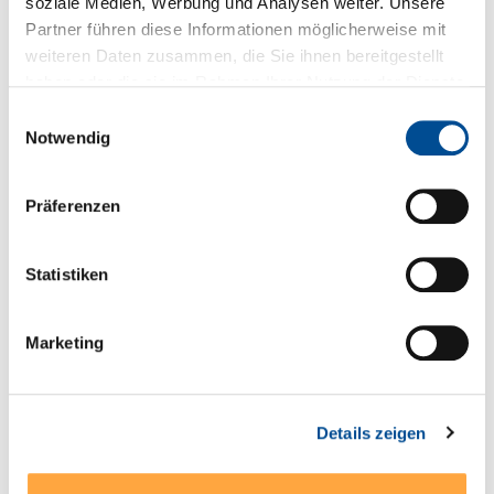
soziale Medien, Werbung und Analysen weiter. Unsere
Partner führen diese Informationen möglicherweise mit
Sie haben Fragen zum Produkt?
weiteren Daten zusammen, die Sie ihnen bereitgestellt
haben oder die sie im Rahmen Ihrer Nutzung der Dienste
+49 89 321501-0
gesammelt haben.
Einwilligungsauswahl
Notwendig
Präferenzen
Technische Details
* Weitbereichseingang 85-264 VAC (85-305 VAC
Statistiken
Modelle 1 Watt und 2 Watt), 47-440 Hz (alternativ DC-
Versorgung mit 120-370 VDC…
Mehr
Marketing
Serien- und Modellübersicht
Produktblatt
Details zeigen