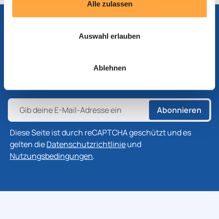
Alle zulassen
Auswahl erlauben
Abonnieren Sie unseren Newsletter
Abonnieren Sie unseren Newsletter, um die neuesten
Ablehnen
Informationen zu Produkten, Technologien und
Branchenentwicklungen zu erhalten.
Abonnieren
Diese Seite ist durch reCAPTCHA geschützt und es
gelten die
Datenschutzrichtlinie
und
Nutzungsbedingungen
.