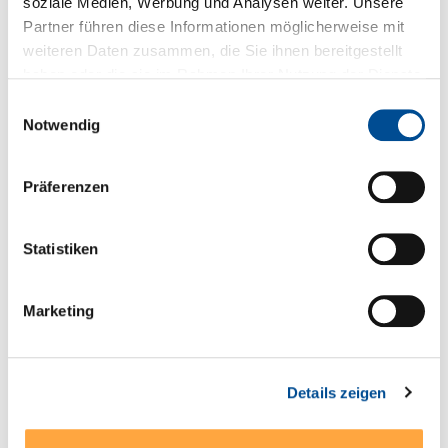
soziale Medien, Werbung und Analysen weiter. Unsere
Partner führen diese Informationen möglicherweise mit
Sie haben Fragen zum Produkt?
weiteren Daten zusammen, die Sie ihnen bereitgestellt
haben oder die sie im Rahmen Ihrer Nutzung der Dienste
+49 89 321501-0
gesammelt haben.
Einwilligungsauswahl
Notwendig
Präferenzen
Technische Details
* Weitbereichseingang 85-264 VAC (85-305 VAC
Statistiken
Modelle 1 Watt und 2 Watt), 47-440 Hz (alternativ DC-
Versorgung mit 120-370 VDC…
Mehr
Marketing
Serien- und Modellübersicht
Produktblatt
Details zeigen