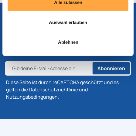
Alle zulassen
Auswahl erlauben
Abonnieren Sie unseren Newsletter
Abonnieren Sie unseren Newsletter, um die neuesten
Ablehnen
Informationen zu Produkten, Technologien und
Branchenentwicklungen zu erhalten.
Abonnieren
Diese Seite ist durch reCAPTCHA geschützt und es
gelten die
Datenschutzrichtlinie
und
Nutzungsbedingungen
.