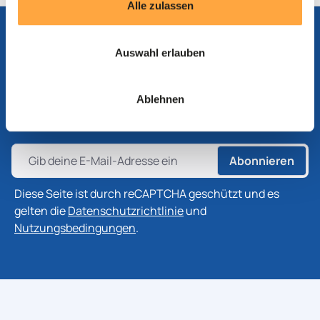
Alle zulassen
Auswahl erlauben
Abonnieren Sie unseren Newsletter
Abonnieren Sie unseren Newsletter, um die neuesten
Ablehnen
Informationen zu Produkten, Technologien und
Branchenentwicklungen zu erhalten.
Abonnieren
Diese Seite ist durch reCAPTCHA geschützt und es
gelten die
Datenschutzrichtlinie
und
Nutzungsbedingungen
.