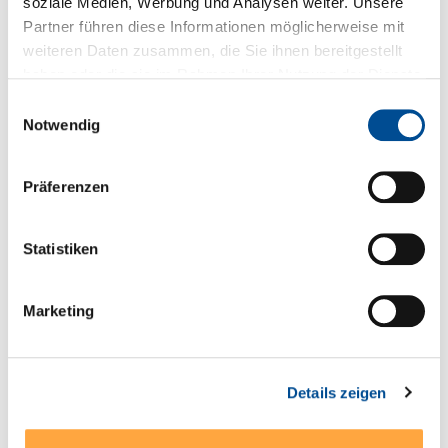
soziale Medien, Werbung und Analysen weiter. Unsere
Partner führen diese Informationen möglicherweise mit
Sie haben Fragen zum Produkt?
weiteren Daten zusammen, die Sie ihnen bereitgestellt
haben oder die sie im Rahmen Ihrer Nutzung der Dienste
+49 89 321501-0
gesammelt haben.
Einwilligungsauswahl
Notwendig
Präferenzen
Technische Details
* Weitbereichseingang 85-264 VAC (85-305 VAC
Statistiken
Modelle 1 Watt und 2 Watt), 47-440 Hz (alternativ DC-
Versorgung mit 120-370 VDC…
Mehr
Marketing
Serien- und Modellübersicht
Produktblatt
Details zeigen