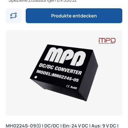
* Spezielle Zulassungen EN 55032
Produkte entdecken
MH0224S-09(I) | DC/DC | Ein: 24 V DC | Aus: 9 V DC |