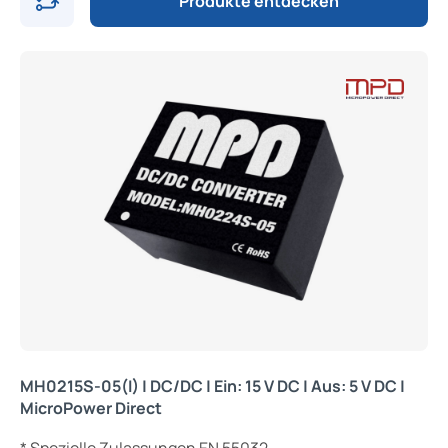
Produkte entdecken
MH0215S-05(I) | DC/DC | Ein: 15 V DC | Aus: 5 V DC |
MicroPower Direct