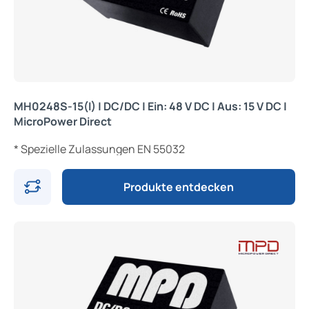
MH0248S-15(I) | DC/DC | Ein: 48 V DC | Aus: 15 V DC |
MicroPower Direct
* Spezielle Zulassungen EN 55032
Produkte entdecken