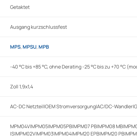
Getaktet
Ausgang kurzschlussfest
MPS
,
MPSU
,
MPB
-40 °C bis +85 °C, ohne Derating -25 °C bis zu +70 °C (
Zoll 1,9x1,4
AC-DC Netzteil|OEM Stromversorgung|AC/DC-Wandler|G
MPM04V|MPM05|MPM05PB|MPM07 PB|MPM08 MB|MPM08
IS|MPM02V|MPM03|MPM04|MPM20 EPB|MPM20 PB|MPM