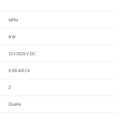
MPM
8 W
12 V DC|5 V DC
0,66 A|0,1 A
2
Quelle