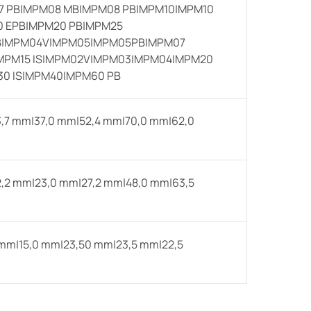
 PB|MPM08 MB|MPM08 PB|MPM10|MPM10
0 EPB|MPM20 PB|MPM25
PB|MPM04V|MPM05|MPM05PB|MPM07
|MPM15 IS|MPM02V|MPM03|MPM04|MPM20
0 IS|MPM40|MPM60 PB
,7 mm|37,0 mm|52,4 mm|70,0 mm|62,0
,2 mm|23,0 mm|27,2 mm|48,0 mm|63,5
0 mm|15,0 mm|23,50 mm|23,5 mm|22,5