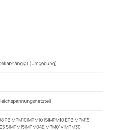
modellabhängig) (Umgebung)
leichspannungsnetzteil
 PB|MPM10|MPM10 IS|MPM10 EPB|MPM15
25 S|MPM15|MPM04E|MPM01V|MPM30