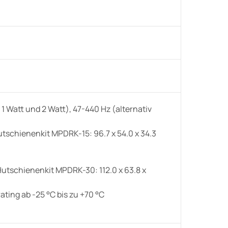
 Watt und 2 Watt), 47-440 Hz (alternativ
schienenkit MPDRK-15: 96.7 x 54.0 x 34.3
utschienenkit MPDRK-30: 112.0 x 63.8 x
ing ab -25 °C bis zu +70 °C