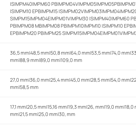
IS|MPM40|MPM60 PB|MPM04V|MPM05|MPM05PB|MPM07
IS|MPM10 EPB|MPM15 IS|MPM02V|MPM03|MPM04|MPM2
S|MPM15|MPM04E|MPM01V|MPM30 IS|MPM40|MPM60 
PB|MPM08 MB|MPM08 PB|MPM10|MPM10 IS|MPM10 EPB
EPB|MPM20 PB|MPM25 S|MPM15|MPM04E|MPM01V|MPM3
36,5 mm|48,5 mm|50,8 mm|64,0 mm|53,5 mm|74,0 mm|33
mm|88,9 mm|89,0 mm|109,0 mm
27,0 mm|36,0 mm|25,4 mm|45,0 mm|28,5 mm|54,0 mm|22
mm|58,5 mm
17,1 mm|20,5 mm|15,16 mm|19,3 mm|26, mm|19,0 mm|18,
mm|21,5 mm|25,0 mm|30, mm