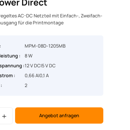
ower Direct
eregeltes AC-DC Netzteil mit Einfach-, Zweifach-
ausgang für die Printmontage
:
MPM-08D-1205MB
eistung :
8 W
spannung :
12 V DC|5 V DC
trom :
0,66 A|0,1 A
:
2
nzahl: Gib den gewünschten Wert ein ode
Angebot anfragen