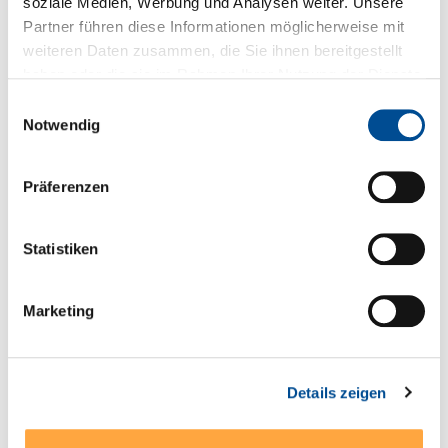
soziale Medien, Werbung und Analysen weiter. Unsere
Partner führen diese Informationen möglicherweise mit
Sie haben Fragen zum Produkt?
weiteren Daten zusammen, die Sie ihnen bereitgestellt
haben oder die sie im Rahmen Ihrer Nutzung der Dienste
+49 89 321501-0
gesammelt haben.
Einwilligungsauswahl
Notwendig
Präferenzen
Technische Details
* Weitbereichseingang 85-264 VAC (85-305 VAC
Statistiken
Modelle 1 Watt und 2 Watt), 47-440 Hz (alternativ DC-
Versorgung mit 120-370 VDC…
Mehr
Marketing
Serien- und Modellübersicht
Produktblatt
Details zeigen