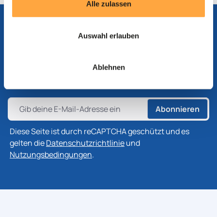
Alle zulassen
Auswahl erlauben
Abonnieren Sie unseren Newsletter
Abonnieren Sie unseren Newsletter, um die neuesten
Ablehnen
Informationen zu Produkten, Technologien und
Branchenentwicklungen zu erhalten.
Abonnieren
Diese Seite ist durch reCAPTCHA geschützt und es
gelten die
Datenschutzrichtlinie
und
Nutzungsbedingungen
.