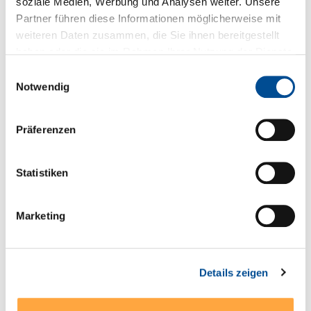
soziale Medien, Werbung und Analysen weiter. Unsere
Partner führen diese Informationen möglicherweise mit
Sie haben Fragen zum Produkt?
weiteren Daten zusammen, die Sie ihnen bereitgestellt
haben oder die sie im Rahmen Ihrer Nutzung der Dienste
+49 89 321501-0
gesammelt haben.
Einwilligungsauswahl
Notwendig
Präferenzen
Technische Details
* Weitbereichseingang 85-264 VAC (85-305 VAC
Statistiken
Modelle 1 Watt und 2 Watt), 47-440 Hz (alternativ DC-
Versorgung mit 120-370 VDC…
Mehr
Marketing
Serien- und Modellübersicht
Produktblatt
Details zeigen