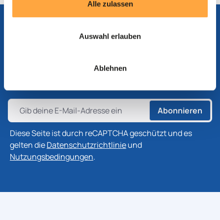
Alle zulassen
Auswahl erlauben
Abonnieren Sie unseren Newsletter
Abonnieren Sie unseren Newsletter, um die neuesten
Ablehnen
Informationen zu Produkten, Technologien und
Branchenentwicklungen zu erhalten.
Abonnieren
Diese Seite ist durch reCAPTCHA geschützt und es
gelten die
Datenschutzrichtlinie
und
Nutzungsbedingungen
.