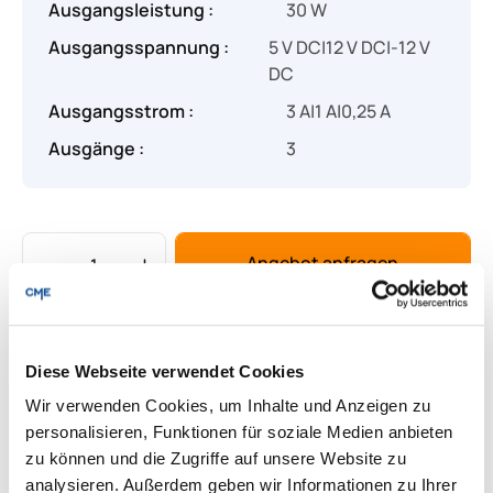
Ausgangsleistung :
30 W
Ausgangsspannung :
5 V DC|12 V DC|-12 V
DC
Ausgangsstrom :
3 A|1 A|0,25 A
Ausgänge :
3
Produkt Anzahl: Gib den gewünschten Wert
Angebot anfragen
Lieferung & Rücksendungen
Per E-mail versenden
Diese Webseite verwendet Cookies
Wir verwenden Cookies, um Inhalte und Anzeigen zu
personalisieren, Funktionen für soziale Medien anbieten
zu können und die Zugriffe auf unsere Website zu
Downloads zum Produkt
analysieren. Außerdem geben wir Informationen zu Ihrer