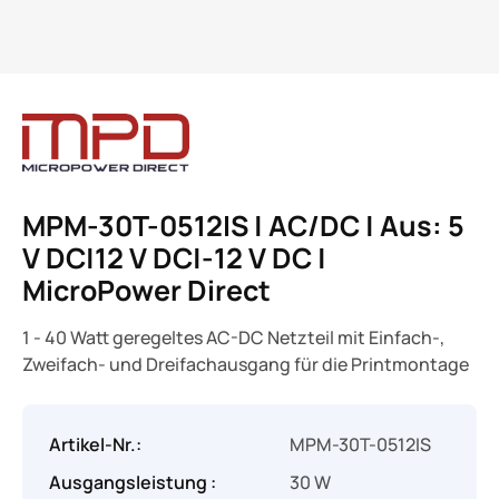
MPM-30T-0512IS | AC/DC | Aus: 5
V DC|12 V DC|-12 V DC |
MicroPower Direct
1 - 40 Watt geregeltes AC-DC Netzteil mit Einfach-,
Zweifach- und Dreifachausgang für die Printmontage
Artikel-Nr.:
MPM-30T-0512IS
Ausgangsleistung :
30 W