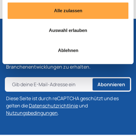
Alle zulassen
Auswahl erlauben
Abonnieren Sie unseren Newsletter
Ablehnen
Abonnieren Sie unseren Newsletter, um die neuesten
Informationen zu Produkten, Technologien und
Branchenentwicklungen zu erhalten.
Abonnieren
Diese Seite ist durch reCAPTCHA geschützt und es
gelten die
Datenschutzrichtlinie
und
Nutzungsbedingungen
.