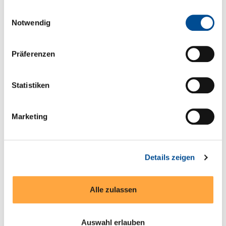
gesammelt haben.
Einwilligungsauswahl
Notwendig
IT7975-350-450 | AC/AC | ITECH Electronics
Präferenzen
Statistiken
Produkte entdecken
Marketing
Details zeigen
Alle zulassen
Auswahl erlauben