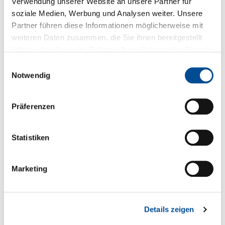
Downloads zum Produkt
Verwendung unserer Website an unsere Partner für
soziale Medien, Werbung und Analysen weiter. Unsere
Partner führen diese Informationen möglicherweise mit
Fragen zum Produkt
weiteren Daten zusammen, die Sie ihnen bereitgestellt
haben oder die sie im Rahmen Ihrer Nutzung der Dienste
gesammelt haben.
Einwilligungsauswahl
Sie haben Fragen zum Produkt?
Notwendig
+49 89 321501-0
Präferenzen
Statistiken
Technische Details
Marketing
* Spezielle Zulassungen EN 55032, EN 61000
Serien- und Modellübersicht
Details zeigen
Produktblatt