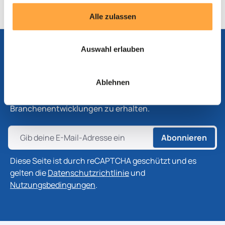
Alle zulassen
Auswahl erlauben
Abonnieren Sie unseren Newsletter
Ablehnen
Abonnieren Sie unseren Newsletter, um die neuesten
Informationen zu Produkten, Technologien und
Branchenentwicklungen zu erhalten.
Abonnieren
Diese Seite ist durch reCAPTCHA geschützt und es
gelten die
Datenschutzrichtlinie
und
Nutzungsbedingungen
.