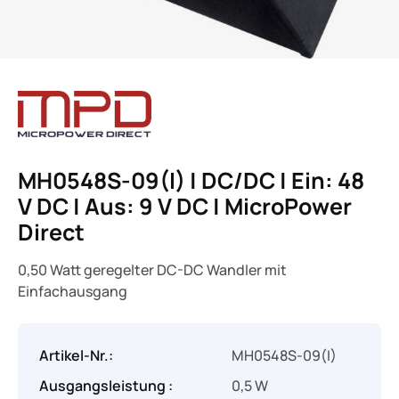
MH0548S-09(I) | DC/DC | Ein: 48
V DC | Aus: 9 V DC | MicroPower
Direct
0,50 Watt geregelter DC-DC Wandler mit
Einfachausgang
Artikel-Nr.:
MH0548S-09(I)
Ausgangsleistung :
0,5 W