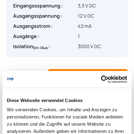
Eingangssspannung :
3,3 V DC
Ausgangsspannung :
12 V DC
Ausgangsstrom :
42 mA
Ausgänge :
1
Isolation
:
3000 V DC
Ein-/Aus
Produkt Anzahl: Gib den gewünschten Wert
Angebot anfragen
Lieferung & Rücksendungen
Diese Webseite verwendet Cookies
Per E-mail versenden
Wir verwenden Cookies, um Inhalte und Anzeigen zu
personalisieren, Funktionen für soziale Medien anbieten
zu können und die Zugriffe auf unsere Website zu
analysieren. Außerdem geben wir Informationen zu Ihrer