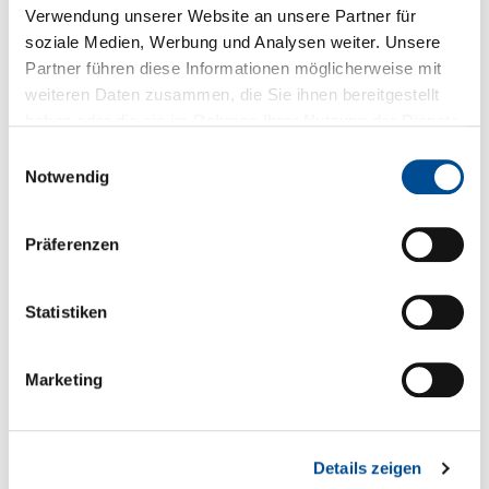
Downloads zum Produkt
Verwendung unserer Website an unsere Partner für
soziale Medien, Werbung und Analysen weiter. Unsere
Fragen zum Produkt
Partner führen diese Informationen möglicherweise mit
weiteren Daten zusammen, die Sie ihnen bereitgestellt
haben oder die sie im Rahmen Ihrer Nutzung der Dienste
gesammelt haben.
Sie haben Fragen zum Produkt?
Einwilligungsauswahl
Notwendig
+49 89 321501-0
Präferenzen
Statistiken
Technische Details
* Spezielle Zulassungen EN 55032, EN 61000* Auch im
Marketing
DIP Case verwendbar
Serien- und Modellübersicht
Details zeigen