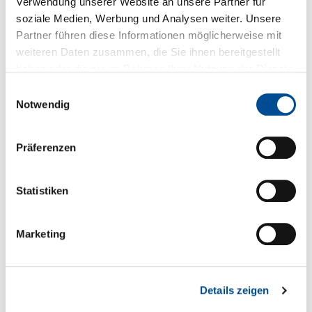
Downloads zum Produkt
Verwendung unserer Website an unsere Partner für
soziale Medien, Werbung und Analysen weiter. Unsere
Partner führen diese Informationen möglicherweise mit
Fragen zum Produkt
weiteren Daten zusammen, die Sie ihnen bereitgestellt
haben oder die sie im Rahmen Ihrer Nutzung der Dienste
gesammelt haben.
Einwilligungsauswahl
Sie haben Fragen zum Produkt?
Notwendig
+49 89 321501-0
Präferenzen
Statistiken
Technische Details
Marketing
* Spezielle Zulassungen EN 55032, EN 61000
Serien- und Modellübersicht
Details zeigen
Produktblatt