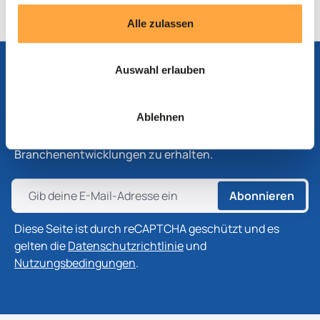
Alle zulassen
Auswahl erlauben
Abonnieren Sie unseren Newsletter
Ablehnen
Abonnieren Sie unseren Newsletter, um die neuesten
Informationen zu Produkten, Technologien und
Branchenentwicklungen zu erhalten.
Abonnieren
Diese Seite ist durch reCAPTCHA geschützt und es
gelten die
Datenschutzrichtlinie
und
Nutzungsbedingungen
.