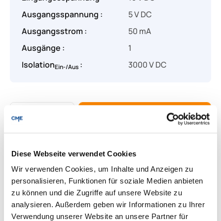
Ausgangsspannung :
5 V DC
Ausgangsstrom :
50 mA
Ausgänge :
1
Isolation
:
3000 V DC
Ein-/Aus
Produkt Anzahl: Gib den gewünschten Wert
Angebot anfragen
Lieferung & Rücksendungen
Diese Webseite verwendet Cookies
Per E-mail versenden
Wir verwenden Cookies, um Inhalte und Anzeigen zu
personalisieren, Funktionen für soziale Medien anbieten
zu können und die Zugriffe auf unsere Website zu
analysieren. Außerdem geben wir Informationen zu Ihrer
Downloads zum Produkt
Verwendung unserer Website an unsere Partner für