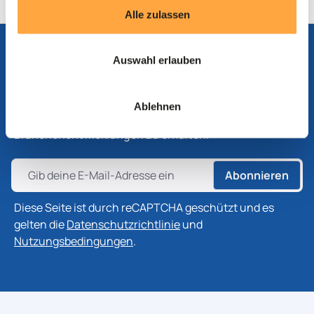
Alle zulassen
Auswahl erlauben
Abonnieren Sie unseren Newsletter
Abonnieren Sie unseren Newsletter, um die neuesten
Ablehnen
Informationen zu Produkten, Technologien und
Branchenentwicklungen zu erhalten.
Abonnieren
Diese Seite ist durch reCAPTCHA geschützt und es
gelten die
Datenschutzrichtlinie
und
Nutzungsbedingungen
.