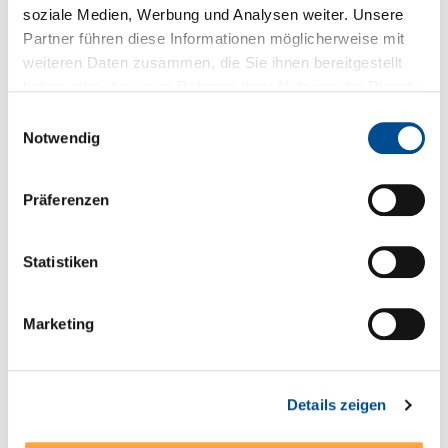
soziale Medien, Werbung und Analysen weiter. Unsere
Fragen zum Produkt
Partner führen diese Informationen möglicherweise mit
weiteren Daten zusammen, die Sie ihnen bereitgestellt
haben oder die sie im Rahmen Ihrer Nutzung der Dienste
gesammelt haben.
Sie haben Fragen zum Produkt?
Einwilligungsauswahl
Notwendig
+49 89 321501-0
Präferenzen
Statistiken
Technische Details
* Spezielle Zulassungen EN 55032
Marketing
Serien- und Modellübersicht
Details zeigen
Produktblatt