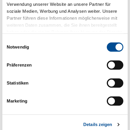
Downloads zum Produkt
Verwendung unserer Website an unsere Partner für
soziale Medien, Werbung und Analysen weiter. Unsere
Fragen zum Produkt
Partner führen diese Informationen möglicherweise mit
weiteren Daten zusammen, die Sie ihnen bereitgestellt
haben oder die sie im Rahmen Ihrer Nutzung der Dienste
gesammelt haben.
Sie haben Fragen zum Produkt?
Einwilligungsauswahl
Notwendig
+49 89 321501-0
Präferenzen
Statistiken
Technische Details
* Spezielle Zulassungen EN 55032, EN 61000* Auch im
Marketing
DIP Case verwendbar
Serien- und Modellübersicht
Details zeigen