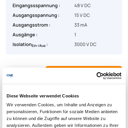
Eingangssspannung :
48 V DC
Ausgangsspannung :
15 V DC
Ausgangsstrom :
33 mA
Ausgänge :
1
Isolation
:
3000 V DC
Ein-/Aus
Produkt Anzahl: Gib den gewünschten Wert
Angebot anfragen
Lieferung & Rücksendungen
Diese Webseite verwendet Cookies
Per E-mail versenden
Wir verwenden Cookies, um Inhalte und Anzeigen zu
personalisieren, Funktionen für soziale Medien anbieten
zu können und die Zugriffe auf unsere Website zu
analysieren. Außerdem geben wir Informationen zu Ihrer