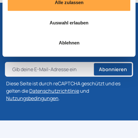
Alle zulassen
Auswahl erlauben
Abonnieren Sie unseren Newsletter
Abonnieren Sie unseren Newsletter, um die neuesten
Ablehnen
Informationen zu Produkten, Technologien und
Branchenentwicklungen zu erhalten.
Abonnieren
Diese Seite ist durch reCAPTCHA geschützt und es
gelten die
Datenschutzrichtlinie
und
Nutzungsbedingungen
.