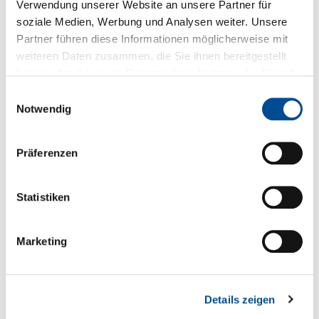
Verwendung unserer Website an unsere Partner für
Fragen zum Produkt
soziale Medien, Werbung und Analysen weiter. Unsere
Partner führen diese Informationen möglicherweise mit
weiteren Daten zusammen, die Sie ihnen bereitgestellt
Sie haben Fragen zum Produkt?
haben oder die sie im Rahmen Ihrer Nutzung der Dienste
gesammelt haben.
Einwilligungsauswahl
+49 89 321501-0
Notwendig
Präferenzen
Technische Details
Statistiken
* für rauhen Einsatz konzipiert:* vibrationsfest durch
SMD-Technik* unempfindlich gegen Feuchte und
Marketing
Schmutz* geschlossenes A…
Mehr
Serien- und Modellübersicht
Details zeigen
Produktblatt