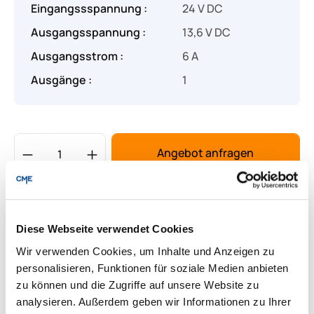
Eingangssspannung :
24 V DC
Ausgangsspannung :
13,6 V DC
Ausgangsstrom :
6 A
Ausgänge :
1
Produkt Anzahl: Gib den gewünschten Wert
Angebot anfragen
Lieferung & Rücksendungen
Per E-mail versenden
Diese Webseite verwendet Cookies
Wir verwenden Cookies, um Inhalte und Anzeigen zu
personalisieren, Funktionen für soziale Medien anbieten
zu können und die Zugriffe auf unsere Website zu
Downloads zum Produkt
analysieren. Außerdem geben wir Informationen zu Ihrer