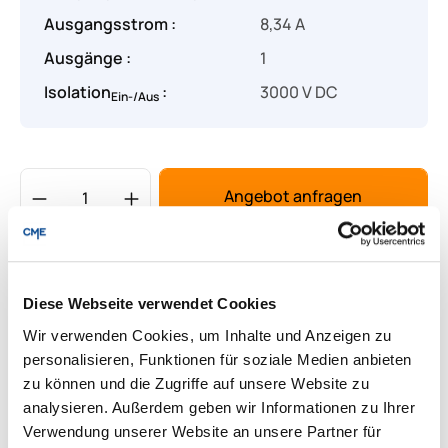
Ausgangsstrom :
8,34 A
Ausgänge :
1
Isolation
:
3000 V DC
Ein-/Aus
Produkt Anzahl: Gib den gewünschten Wert
Angebot anfragen
Lieferung & Rücksendungen
Per E-mail versenden
Diese Webseite verwendet Cookies
Wir verwenden Cookies, um Inhalte und Anzeigen zu
personalisieren, Funktionen für soziale Medien anbieten
zu können und die Zugriffe auf unsere Website zu
Downloads zum Produkt
analysieren. Außerdem geben wir Informationen zu Ihrer
Verwendung unserer Website an unsere Partner für
Fragen zum Produkt