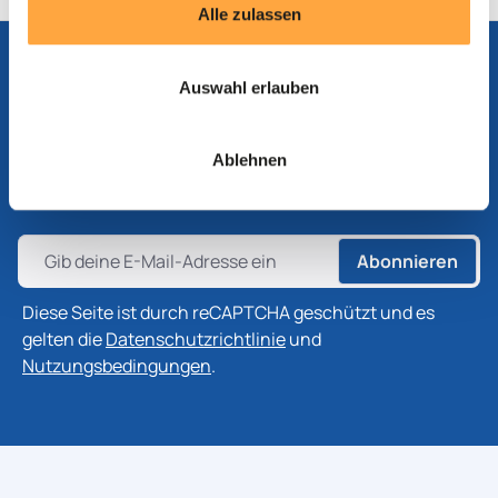
Alle zulassen
Auswahl erlauben
Abonnieren Sie unseren Newsletter
Abonnieren Sie unseren Newsletter, um die neuesten
Ablehnen
Informationen zu Produkten, Technologien und
Branchenentwicklungen zu erhalten.
Abonnieren
Diese Seite ist durch reCAPTCHA geschützt und es
gelten die
Datenschutzrichtlinie
und
Nutzungsbedingungen
.