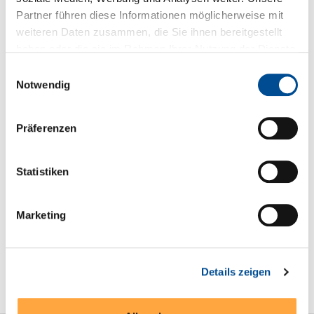
Fragen zum Produkt
Partner führen diese Informationen möglicherweise mit
weiteren Daten zusammen, die Sie ihnen bereitgestellt
haben oder die sie im Rahmen Ihrer Nutzung der Dienste
Sie haben Fragen zum Produkt?
gesammelt haben.
Einwilligungsauswahl
+49 89 321501-0
Notwendig
Präferenzen
Statistiken
Technische Details
* 1544 VDC Ausgangsisolation* Wirkungsgrad bis 78%
Marketing
Serien- und Modellübersicht
Produktblatt
Details zeigen