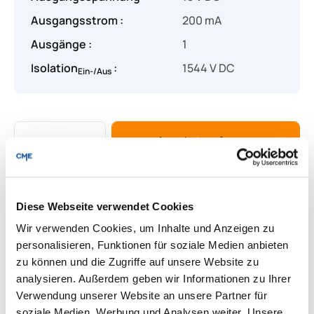
Ausgangsstrom :
200 mA
Ausgänge :
1
Isolation
:
1544 V DC
Ein-/Aus
Produkt Anzahl: Gib den gewünschten Wert
Angebot anfragen
Lieferung & Rücksendungen
Diese Webseite verwendet Cookies
Per E-mail versenden
Wir verwenden Cookies, um Inhalte und Anzeigen zu
personalisieren, Funktionen für soziale Medien anbieten
zu können und die Zugriffe auf unsere Website zu
Downloads zum Produkt
analysieren. Außerdem geben wir Informationen zu Ihrer
Verwendung unserer Website an unsere Partner für
soziale Medien, Werbung und Analysen weiter. Unsere