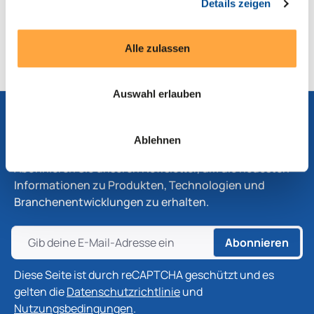
Details zeigen
Serien- und Modellübersicht
Produktblatt
Alle zulassen
Auswahl erlauben
Abonnieren Sie unseren Newsletter
Ablehnen
Abonnieren Sie unseren Newsletter, um die neuesten
Informationen zu Produkten, Technologien und
Branchenentwicklungen zu erhalten.
Abonnieren
Diese Seite ist durch reCAPTCHA geschützt und es
gelten die
Datenschutzrichtlinie
und
Nutzungsbedingungen
.