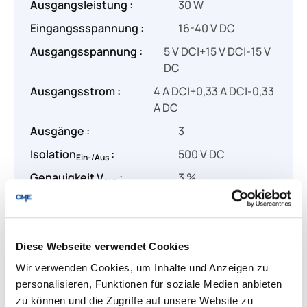
Ausgangsleistung :
30 W
Eingangssspannung :
16-40 V DC
Ausgangsspannung :
5 V DC|+15 V DC|-15 V
DC
Ausgangsstrom :
4 A DC|+0,33 A DC|-0,33
A DC
Ausgänge :
3
Isolation
:
500 V DC
Ein-/Aus
Genauigkeit V
:
3 %
aus
Produkt Anzahl: Gib den gewünschten Wert
Diese Webseite verwendet Cookies
Angebot anfragen
Wir verwenden Cookies, um Inhalte und Anzeigen zu
personalisieren, Funktionen für soziale Medien anbieten
Lieferung & Rücksendungen
zu können und die Zugriffe auf unsere Website zu