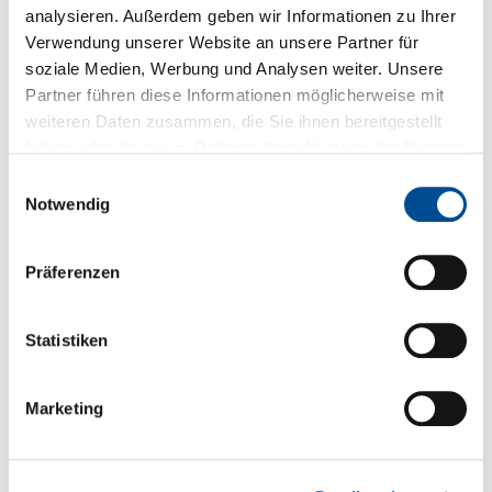
Per E-mail versenden
analysieren. Außerdem geben wir Informationen zu Ihrer
Verwendung unserer Website an unsere Partner für
soziale Medien, Werbung und Analysen weiter. Unsere
Partner führen diese Informationen möglicherweise mit
Downloads zum Produkt
weiteren Daten zusammen, die Sie ihnen bereitgestellt
haben oder die sie im Rahmen Ihrer Nutzung der Dienste
gesammelt haben.
Fragen zum Produkt
Einwilligungsauswahl
Notwendig
Sie haben Fragen zum Produkt?
Präferenzen
+49 89 321501-0
Statistiken
Marketing
Technische Details