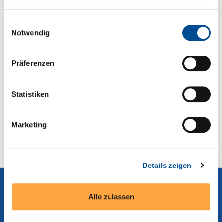
Sie haben Fragen zum Produkt?
haben oder die sie im Rahmen Ihrer Nutzung der Dienste
gesammelt haben.
+49 89 321501-0
Einwilligungsauswahl
Notwendig
Präferenzen
Technische Details
Statistiken
Serien- und Modellübersicht
Marketing
Produktblatt
Details zeigen
Alle zulassen
Abonnieren Sie unseren Newsletter