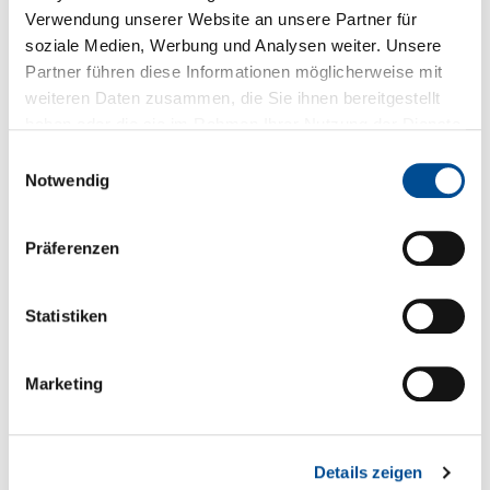
Verwendung unserer Website an unsere Partner für
Downloads zum Produkt
soziale Medien, Werbung und Analysen weiter. Unsere
Partner führen diese Informationen möglicherweise mit
Fragen zum Produkt
weiteren Daten zusammen, die Sie ihnen bereitgestellt
haben oder die sie im Rahmen Ihrer Nutzung der Dienste
gesammelt haben.
Einwilligungsauswahl
Sie haben Fragen zum Produkt?
Notwendig
+49 89 321501-0
Präferenzen
Statistiken
Technische Details
Marketing
Serien- und Modellübersicht
Produktblatt
Details zeigen