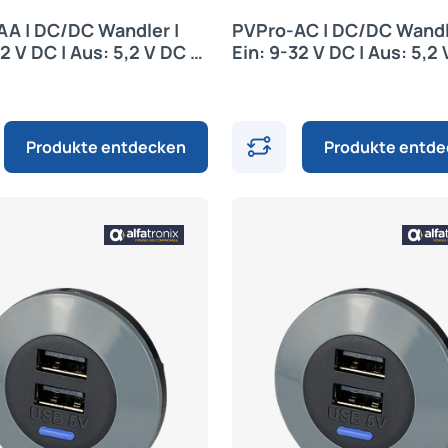
A | DC/DC Wandler |
PVPro-AC | DC/DC Wandl
2 V DC | Aus: 5,2 V DC |
Ein: 9-32 V DC | Aus: 5,2 
nix
Alfatronix
Produkte entdecken
Produkte entd