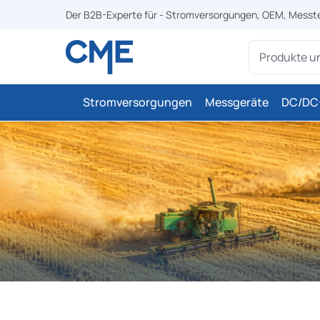
Der B2B-Experte für - Stromversorgungen, OEM, Messt
springen
Zur Hauptnavigation springen
Stromversorgungen
Messgeräte
DC/DC-