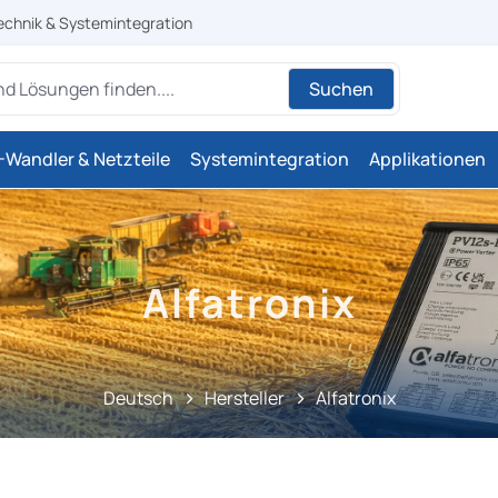
echnik & Systemintegration
Suchen
Wandler & Netzteile
Systemintegration
Applikationen
Alfatronix
Deutsch
Hersteller
Alfatronix