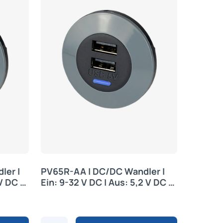
ler |
PV65R-AA | DC/DC Wandler |
V DC |
Ein: 9-32 V DC | Aus: 5,2 V DC |
Alfatronix