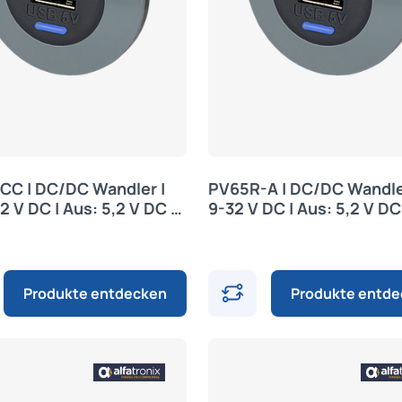
CC | DC/DC Wandler |
PV65R-A | DC/DC Wandler
2 V DC | Aus: 5,2 V DC |
9-32 V DC | Aus: 5,2 V DC 
nix
Alfatronix
Produkte entdecken
Produkte entd