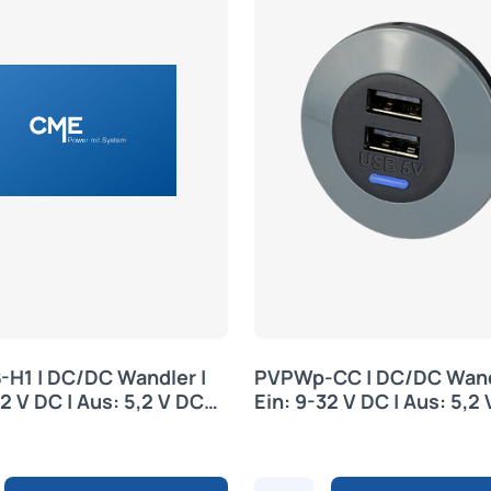
H1 | DC/DC Wandler |
PVPWp-CC | DC/DC Wand
32 V DC | Aus: 5,2 V DC
Ein: 9-32 V DC | Aus: 5,2 
 V Range | Alfatronix
Alfatronix