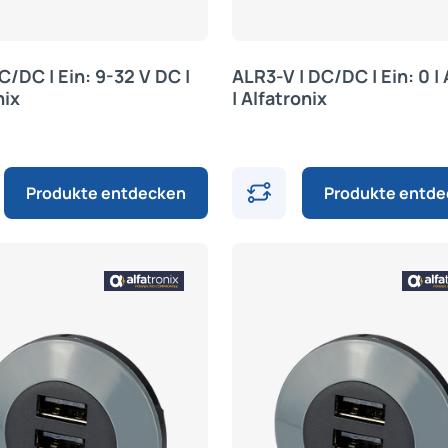
C/DC | Ein: 9-32 V DC |
ALR3-V | DC/DC | Ein: 0 |
nix
| Alfatronix
Produkte entdecken
Produkte entd