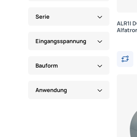
Serie
ALR1| D
Alfatro
Eingangsspannung
Bauform
Anwendung