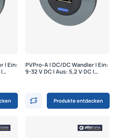
 | Ein:
PVPro-A | DC/DC Wandler | Ein:
|
9-32 V DC | Aus: 5,2 V DC |
Alfatronix
ecken
Produkte entdecken