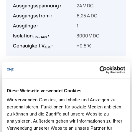
Ausgangsspannung :
24 V DC
Ausgangsstrom :
6,25 A DC
Ausgänge :
1
Isolation
:
3000 V DC
Ein-/Aus
Genauigkeit V
:
±0,5 %
aus
Produkt Anzahl: Gib den gewünschten Wert
Angebot anfragen
Diese Webseite verwendet Cookies
Lieferung & Rücksendungen
Wir verwenden Cookies, um Inhalte und Anzeigen zu
Per E-mail versenden
personalisieren, Funktionen für soziale Medien anbieten
zu können und die Zugriffe auf unsere Website zu
analysieren. Außerdem geben wir Informationen zu Ihrer
Verwendung unserer Website an unsere Partner für