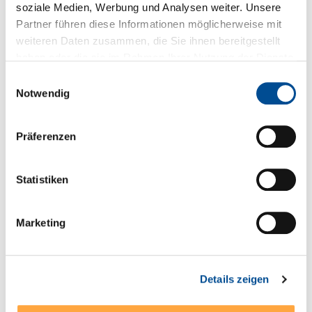
Downloads zum Produkt
soziale Medien, Werbung und Analysen weiter. Unsere
Partner führen diese Informationen möglicherweise mit
Fragen zum Produkt
weiteren Daten zusammen, die Sie ihnen bereitgestellt
haben oder die sie im Rahmen Ihrer Nutzung der Dienste
gesammelt haben.
Einwilligungsauswahl
Notwendig
Sie haben Fragen zum Produkt?
+49 89 321501-0
Präferenzen
Statistiken
Technische Details
Marketing
Serien- und Modellübersicht
Produktblatt
Details zeigen