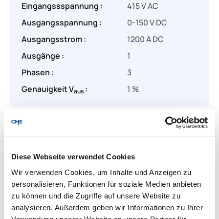
Eingangssspannung :
415 V AC
Ausgangsspannung :
0-150 V DC
Ausgangsstrom :
1200 A DC
Ausgänge :
1
Phasen :
3
Genauigkeit V
:
1 %
aus
Produkt Anzahl: Gib den gewünschten Wert
Angebot anfragen
Diese Webseite verwendet Cookies
Wir verwenden Cookies, um Inhalte und Anzeigen zu
Lieferung & Rücksendungen
personalisieren, Funktionen für soziale Medien anbieten
Per E-mail versenden
zu können und die Zugriffe auf unsere Website zu
analysieren. Außerdem geben wir Informationen zu Ihrer