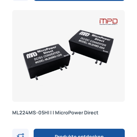
ML224MS-05HI | | MicroPower Direct
Produkte entdecken