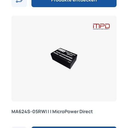
MA624S-05RWI | | MicroPower Direct