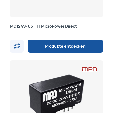
MD124S-05TI | | MicroPower Direct
Produkte entdecken